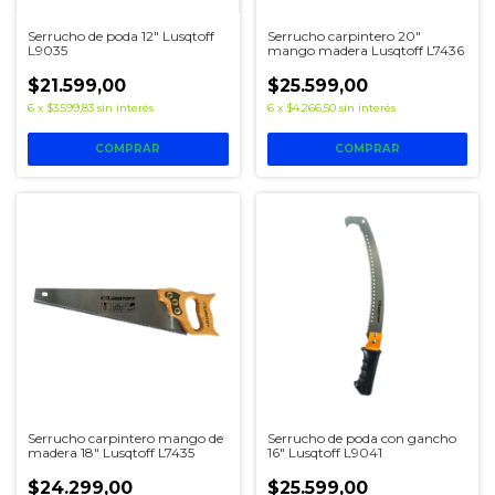
Serrucho de poda 12" Lusqtoff
Serrucho carpintero 20"
L9035
mango madera Lusqtoff L7436
$21.599,00
$25.599,00
6
x
$3.599,83
sin interés
6
x
$4.266,50
sin interés
Serrucho carpintero mango de
Serrucho de poda con gancho
madera 18" Lusqtoff L7435
16" Lusqtoff L9041
$24.299,00
$25.599,00