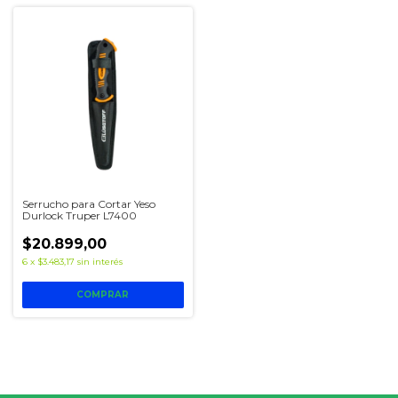
Serrucho para Cortar Yeso
Durlock Truper L7400
$20.899,00
6
x
$3.483,17
sin interés