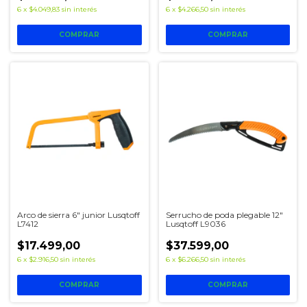
6
x
$4.049,83
sin interés
6
x
$4.266,50
sin interés
Arco de sierra 6" junior Lusqtoff
Serrucho de poda plegable 12"
L7412
Lusqtoff L9036
$17.499,00
$37.599,00
6
x
$2.916,50
sin interés
6
x
$6.266,50
sin interés