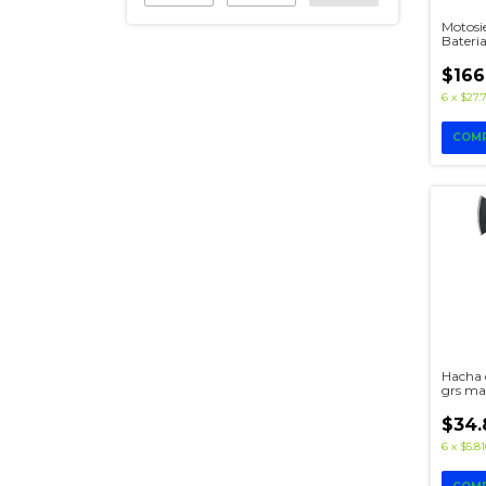
Motosi
Bateria
Mml40-
Bat 2.
$166
6
x
$27.7
Hacha
grs ma
Lusqto
$34.
6
x
$5.81