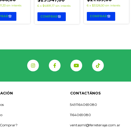
11,33
sin interés
6
x
$3.526,50
sin interés
6
x
$4.891,17
sin interés
ACIÓN
CONTACTÁNOS
os
5491164069080
to
1164069080
Comprar?
ventasml@ferreteriaje.com.ar