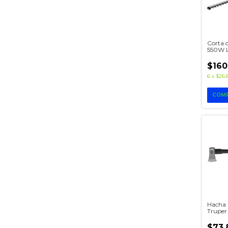
Corta c
550W L
COL55
$160
6
x
$26.
Hacha 
Truper
Engom
$73.