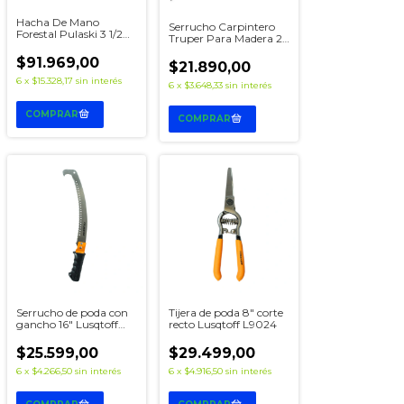
Hacha De Mano
Serrucho Carpintero
Forestal Pulaski 3 1/2
Truper Para Madera 22
Lb Truper Rescate
Pulgadas 7 Dpp
$91.969,00
$21.890,00
6
x
$15.328,17
sin interés
6
x
$3.648,33
sin interés
Serrucho de poda con
Tijera de poda 8" corte
gancho 16" Lusqtoff
recto Lusqtoff L9024
L9041
$25.599,00
$29.499,00
6
x
$4.266,50
sin interés
6
x
$4.916,50
sin interés