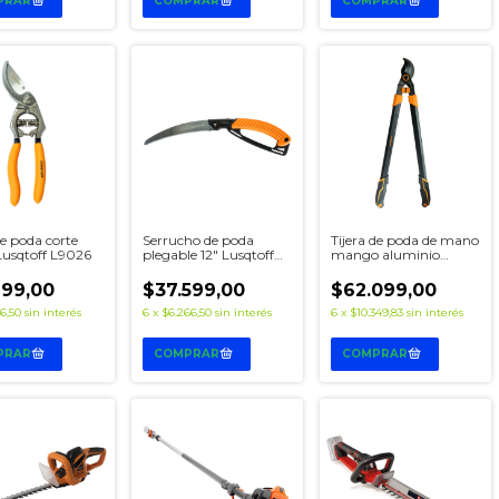
de poda corte
Serrucho de poda
Tijera de poda de mano
Lusqtoff L9026
plegable 12" Lusqtoff
mango aluminio
L9036
Lusqtoff L9052
profesional
199,00
$37.599,00
$62.099,00
6,50
sin interés
6
x
$6.266,50
sin interés
6
x
$10.349,83
sin interés