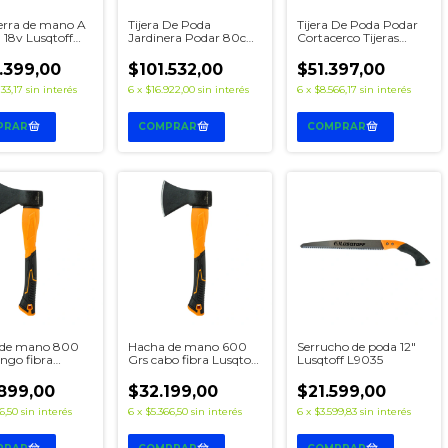
erra de mano A
Tijera De Poda
Tijera De Poda Podar
 18v Lusqtoff
Jardinera Podar 80cm
Cortacerco Tijeras
9bk + Carg + 2
Truper 18400 Corte 65
Jardin Truper 18473
0Ah
Mm
.399,00
$101.532,00
$51.397,00
33,17
sin interés
6
x
$16.922,00
sin interés
6
x
$8.566,17
sin interés
 de mano 800
Hacha de mano 600
Serrucho de poda 12"
ngo fibra
Grs cabo fibra Lusqtoff
Lusqtoff L9035
ff L9072
L9070
899,00
$32.199,00
$21.599,00
6,50
sin interés
6
x
$5.366,50
sin interés
6
x
$3.599,83
sin interés