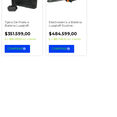
Tijera De Poda a
Electrosierra a Bateria
Bateria Lusqtoff
Lusqtoff Ecoline
LTP40-9B
ML300-8B
$351.599,00
$484.599,00
6
x
$58.599,83
sin interés
6
x
$80.766,50
sin interés