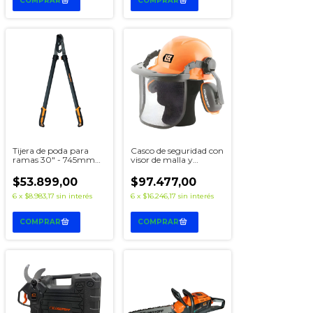
Tijera de poda para
Casco de seguridad con
ramas 30" - 745mm
visor de malla y
Lusqtoff L9051
protector auditivo
Lusqtoff LQMCP-8
$53.899,00
$97.477,00
6
x
$8.983,17
sin interés
6
x
$16.246,17
sin interés