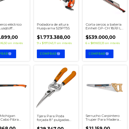
erco eléctrico
Podadora de altura
Corta cercos a batería
usqtoff
Husqvarna 525PT5S
Einhell GP-CH 18/61 Li
0-8
BL-Solo
.899,00
$1.773.388,00
$539.000,00
816,50
sin interés
9
x
$197.043,11
sin interés
6
x
$89.833,33
sin interés
Michigan
Serrucho Carpintero
Tijera Para Poda
 Cabo Fibra
Truper Para Madera
forjada 8" pulgadas
ado 1500 Grs
20 Pulgadas 8 Dpp
Cuchilla Curva
868,00
$21.159,00
$29.347,00