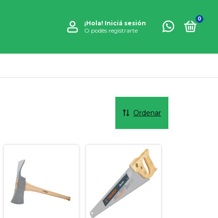
0
¡Hola!
Iniciá sesión
O podés registrarte
Ordenar