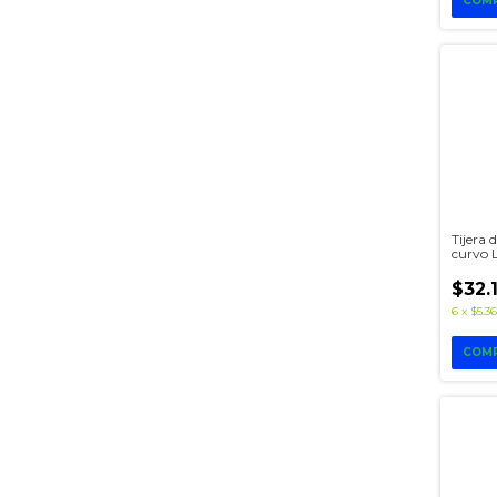
Tijera 
curvo 
$32.
6
x
$5.36