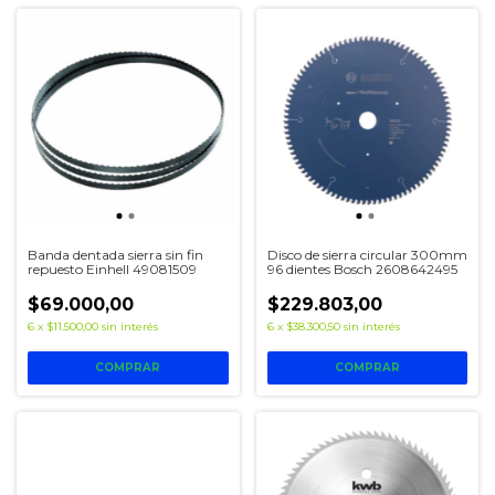
Banda dentada sierra sin fin
Disco de sierra circular 300mm
repuesto Einhell 49081509
96 dientes Bosch 2608642495
$69.000,00
$229.803,00
6
x
$11.500,00
sin interés
6
x
$38.300,50
sin interés