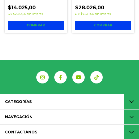
2608634234
$14.025,00
$28.026,00
6
x
$2.337,50
sin interés
6
x
$4.671,00
sin interés
CATEGORÍAS
NAVEGACIÓN
CONTACTÁNOS