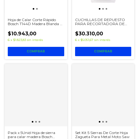
Hoja de Calar Corte Rápido
CUCHILLAS DE REPUESTO
Bosch T144D Madera Blanda x
PARA RECORTADORA DE
5u
CANTOS DE MELAMINA KWB
$10.943,00
$30.310,00
6
x
$1.823,83
sin interés
6
x
$5.051,67
sin interés
Pack x 5Unid Hoja de sierra
Set Kit 5 Sierras De Corte Hoja
para calar madera Bosch
Zagueta Para Metal Moto Saw