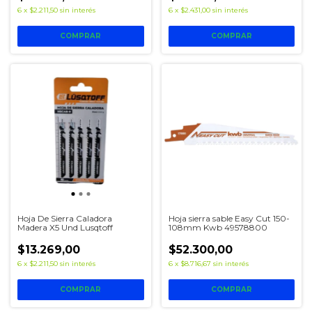
6
x
$2.211,50
sin interés
6
x
$2.431,00
sin interés
Hoja De Sierra Caladora
Hoja sierra sable Easy Cut 150-
Madera X5 Und Lusqtoff
108mm Kwb 49578800
$13.269,00
$52.300,00
6
x
$2.211,50
sin interés
6
x
$8.716,67
sin interés