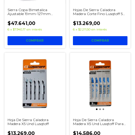
Hojas De Sierra Caladora
Sierra Copa Bimetalica
Madera Corte Fino Lusqtoff 5
Ajustable 19mm-127mm
Und
Ruhlmann
$13.269,00
$47.641,00
6
x
$2.211,50
sin interés
6
x
$7.940,17
sin interés
Hoja De Sierra Caladora
Hoja De Sierra Caladora
Madera X5 Und Lusqtoff
Madera X5 Und Lusqtoff Para
Metal
$13.269,00
$14.586,00