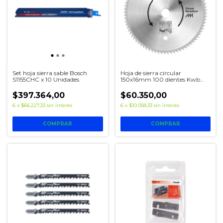
Set hoja sierra sable Bosch
Hoja de sierra circular
S1155CHC x 10 Unidades
150x16mm 100 dientes Kwb
49583311
$397.364,00
$60.350,00
6
x
$66.227,33
sin interés
6
x
$10.058,33
sin interés