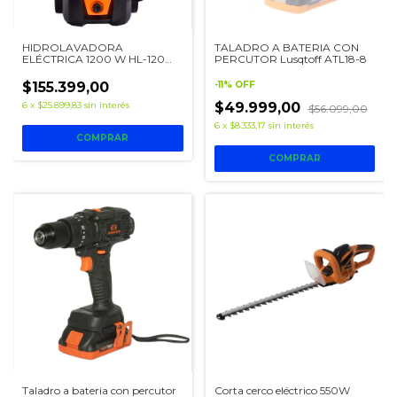
HIDROLAVADORA
TALADRO A BATERIA CON
ELÉCTRICA 1200 W HL-120
PERCUTOR Lusqtoff ATL18-8
LUSQTOFF
$155.399,00
-
11
%
OFF
6
x
$25.899,83
sin interés
$49.999,00
$56.099,00
6
x
$8.333,17
sin interés
Taladro a bateria con percutor
Corta cerco eléctrico 550W