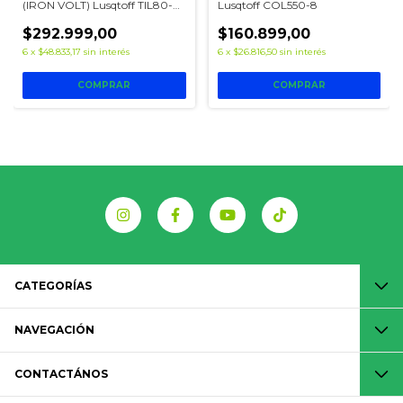
(IRON VOLT) Lusqtoff TIL80-
Lusqtoff COL550-8
9BK
$292.999,00
$160.899,00
6
x
$48.833,17
sin interés
6
x
$26.816,50
sin interés
CATEGORÍAS
NAVEGACIÓN
CONTACTÁNOS